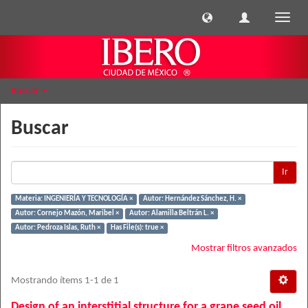
Cambi
naveg
Buscar
Buscar
Ir
Materia: INGENIERÍA Y TECNOLOGÍA ×
Autor: Hernández Sánchez, H. ×
Autor: Cornejo Mazón, Maribel ×
Autor: Alamilla Beltrán L. ×
Autor: Pedroza Islas, Ruth ×
Has File(s): true ×
Mostrar filtros avanzados
Mostrando ítems 1-1 de 1
Design of an interstitial structure for a grape seed oil