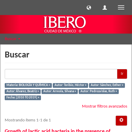
Cambi
naveg
Buscar
Buscar
Ir
Materia: BIOLOGÍA Y QUÍMICA ×
Autor: Toribio, Héctor ×
Autor: Sánchez, Esther ×
Autor: Álvarez, Beatriz ×
Autor: Arreola, Silvana ×
Autor: Pedroza Islas, Ruth ×
Fecha: [2010 TO 2019] ×
Mostrar filtros avanzados
Mostrando ítems 1-1 de 1
Growth of lactic acid bacteria in the presence of