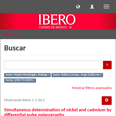
Cambi
naveg
Buscar
Buscar
Ir
Autor: Mayén Mondragón, Rodrigo ×
Autor: Ibáñez Cornejo, Jorge Guillermo ×
Fecha: [2002 TO 2009] ×
Mostrar filtros avanzados
Mostrando ítems 1-2 de 2
Simultaneous determination of nickel and cadmium by
differential pulse polarography