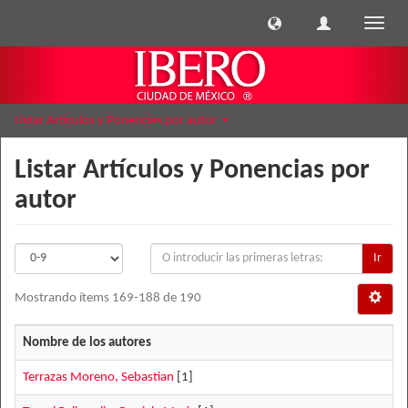
Cambi
naveg
Listar Artículos y Ponencias por autor
Listar Artículos y Ponencias por
autor
Ir
Mostrando ítems 169-188 de 190
Nombre de los autores
Terrazas Moreno, Sebastian
[1]