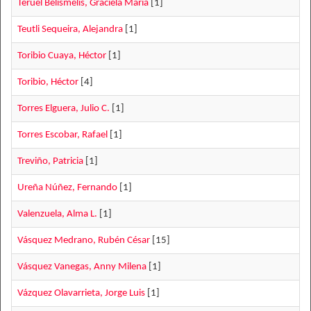
Teruel Belismelis, Graciela María
[1]
Teutli Sequeira, Alejandra
[1]
Toribio Cuaya, Héctor
[1]
Toribio, Héctor
[4]
Torres Elguera, Julio C.
[1]
Torres Escobar, Rafael
[1]
Treviño, Patricia
[1]
Ureña Núñez, Fernando
[1]
Valenzuela, Alma L.
[1]
Vásquez Medrano, Rubén César
[15]
Vásquez Vanegas, Anny Milena
[1]
Vázquez Olavarrieta, Jorge Luis
[1]