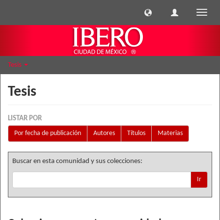
Cambi
naveg
Tesis
Tesis
LISTAR POR
Por fecha de publicación
Autores
Títulos
Materias
Buscar en esta comunidad y sus colecciones:
Ir