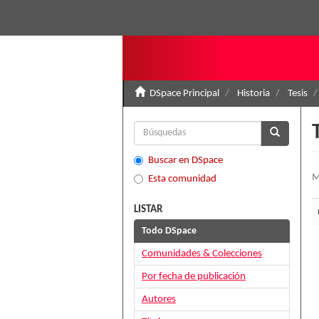
DSpace Principal
Historia
Tesis
Buscar en DSpace
M
Esta comunidad
LISTAR
Todo DSpace
Comunidades & Colecciones
Por fecha de publicación
Autores