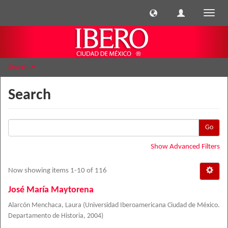
Toggle
naviga
Search
Search
Go
Show Advanced Filters
Now showing items 1-10 of 116
José María Maytorena
Alarcón Menchaca, Laura
(
Universidad Iberoamericana Ciudad de México.
Departamento de Historia
,
2004
)