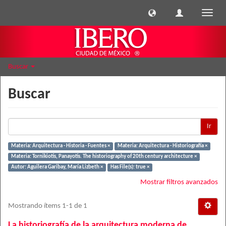
Cambi
naveg
Buscar
Buscar
Ir
Materia: Arquitectura - Historia - Fuentes ×
Materia: Arquitectura - Historiografía ×
Materia: Tornikiotis, Panayotis. The historiography of 20th century architecture ×
Autor: Aguilera Garibay, María Lizbeth ×
Has File(s): true ×
Mostrar filtros avanzados
Mostrando ítems 1-1 de 1
La historiografía de la arquitectura moderna de