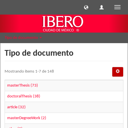
Cambi
naveg
Tipo de documento
Tipo de documento
Mostrando ítems 1-7 de 148
masterThesis (73)
doctoralThesis (38)
article (32)
masterDegreeWork (2)