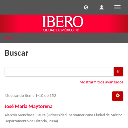
Cambi
naveg
Buscar
Buscar
Ir
Mostrar filtros avanzados
Mostrando ítems 1-10 de 152
José María Maytorena
Alarcón Menchaca, Laura
(
Universidad Iberoamericana Ciudad de México.
Departamento de Historia
,
2004
)