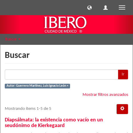
Cambi
naveg
Buscar
Buscar
Ir
Autor: Guerrero Martínez, Luis Ignacio León ×
Mostrar filtros avanzados
Mostrando ítems 1-5 de 5
Diapsálmata: la existencia como vacío en un
seudónimo de Kierkegaard