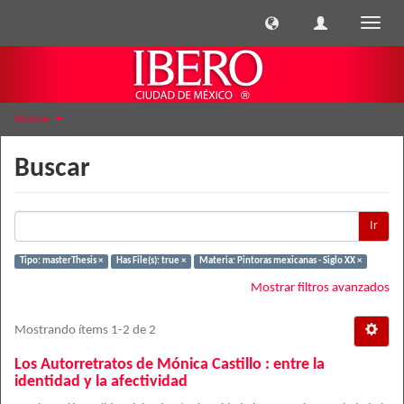
Cambi
naveg
Buscar
Buscar
Ir
Tipo: masterThesis ×
Has File(s): true ×
Materia: Pintoras mexicanas - Siglo XX ×
Mostrar filtros avanzados
Mostrando ítems 1-2 de 2
Los Autorretratos de Mónica Castillo : entre la
identidad y la afectividad