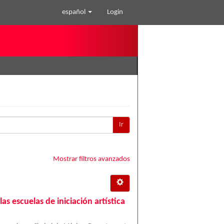
español
Login
Ir
Mostrar filtros avanzados
as escuelas de iniciación artística