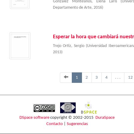
González Montesinos, Elena Laris
(
Univer
Departamento de Arte
,
2016
)
Esperar la hora que cambiará nuestr
Trejo Ortíz, Sergio
(
Universidad Iberoamerica
2013
)
1
2
3
4
. . .
12
DSpace software
copyright © 2002-2015
DuraSpace
Contacto
|
Sugerencias