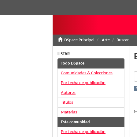
DSpace Principal
Arte
Buscar
LISTAR
Todo DSpace
Comunidades & Colecciones
Por fecha de publicación
H
Autores
Títulos
M
Materias
Esta comunidad
Por fecha de publicación