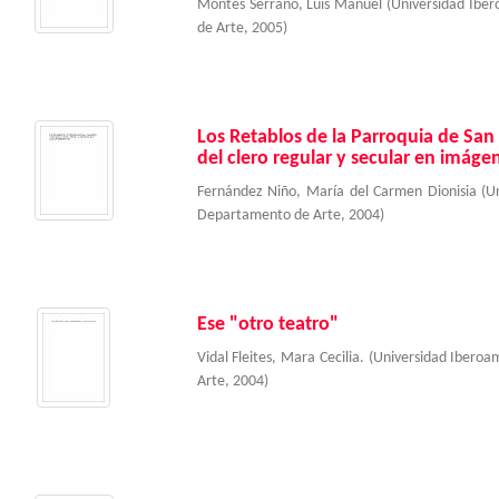
Montes Serrano, Luis Manuel
(
Universidad Ibe
de Arte
,
2005
)
Los Retablos de la Parroquia de San 
del clero regular y secular en imáge
Fernández Niño, María del Carmen Dionisia
(
U
Departamento de Arte
,
2004
)
Ese "otro teatro"
Vidal Fleites, Mara Cecilia.
(
Universidad Iberoa
Arte
,
2004
)