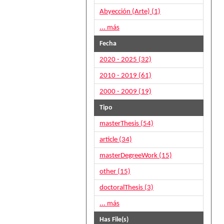
Abyección (Arte) (1)
... más
Fecha
2020 - 2025 (32)
2010 - 2019 (61)
2000 - 2009 (19)
Tipo
masterThesis (54)
article (34)
masterDegreeWork (15)
other (15)
doctoralThesis (3)
... más
Has File(s)