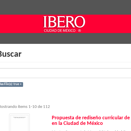
Buscar
as File(s): true ×
ostrando ítems 1-10 de 112
Propuesta de rediseño curricular de l
en la Ciudad de México