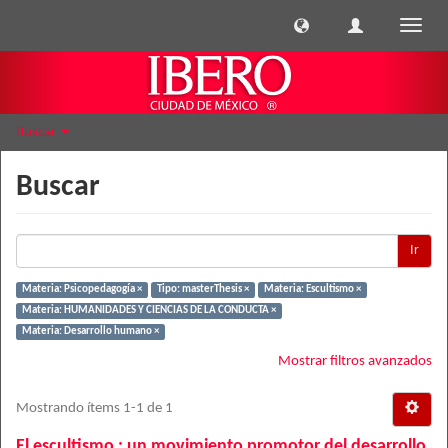
Cambi
naveg
Buscar
Buscar
Ir
Materia: Psicopedagogía ×
Tipo: masterThesis ×
Materia: Escultismo ×
Materia: HUMANIDADES Y CIENCIAS DE LA CONDUCTA ×
Materia: Desarrollo humano ×
Mostrar filtros avanzados
Mostrando ítems 1-1 de 1
El escultismo : un movimiento promotor del desarrollo