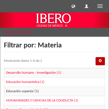
Cambi
naveg
Filtrar por: Materia
Filtrar por: Materia
Mostrando ítems 1-6 de 1
Desarrollo humano - Investigación (1)
Educación humanística (1)
Educación superior (1)
HUMANIDADES Y CIENCIAS DE LA CONDUCTA (1)