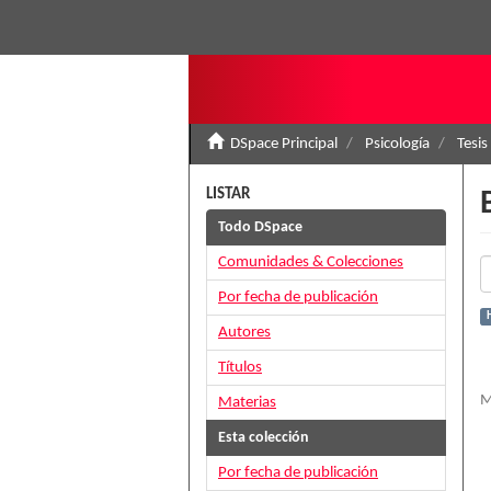
DSpace Principal
Psicología
Tesis
LISTAR
Todo DSpace
Comunidades & Colecciones
Por fecha de publicación
H
Autores
Títulos
M
Materias
Esta colección
Por fecha de publicación