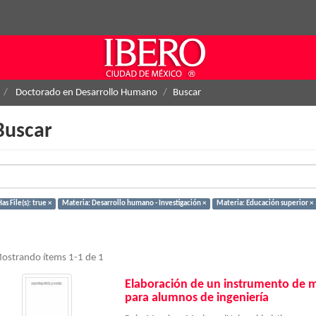
Doctorado en Desarrollo Humano
Buscar
Buscar
as File(s): true ×
Materia: Desarrollo humano - Investigación ×
Materia: Educación superior ×
ostrando ítems 1-1 de 1
Elaboración de un instrumento de 
para alumnos de ingeniería