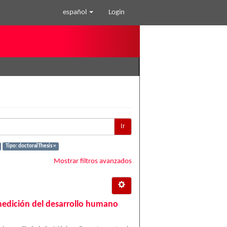
español
Login
Ir
Tipo: doctoralThesis ×
Mostrar filtros avanzados
medición del desarrollo humano