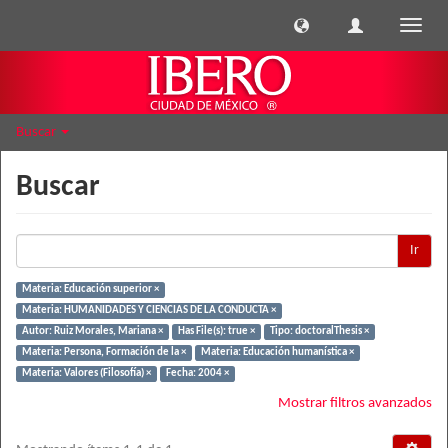
Cambi
naveg
Buscar
Buscar
Ir
Materia: Educación superior ×
Materia: HUMANIDADES Y CIENCIAS DE LA CONDUCTA ×
Autor: Ruiz Morales, Mariana ×
Has File(s): true ×
Tipo: doctoralThesis ×
Materia: Persona, Formación de la ×
Materia: Educación humanística ×
Materia: Valores (Filosofía) ×
Fecha: 2004 ×
Mostrar filtros avanzados