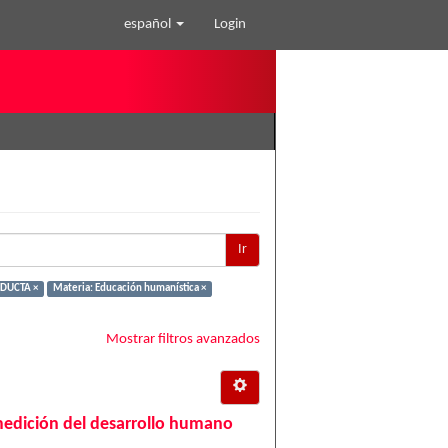
español
Login
Ir
NDUCTA ×
Materia: Educación humanística ×
Mostrar filtros avanzados
medición del desarrollo humano