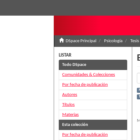
DSpace Principal
Psicología
Tesis
LISTAR
Todo DSpace
Comunidades & Colecciones
Por fecha de publicación
M
Autores
T
Títulos
Materias
M
Esta colección
Por fecha de publicación