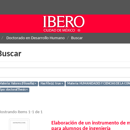
Doctorado en Desarrollo Humano
Buscar
Buscar
ateria: Valores (Filosofía) ×
Has File(s): true ×
Materia: HUMANIDADES Y CIENCIAS DE LA CO
ipo: doctoralThesis ×
ostrando ítems 1-1 de 1
Elaboración de un instrumento de 
para alumnos de ingeniería