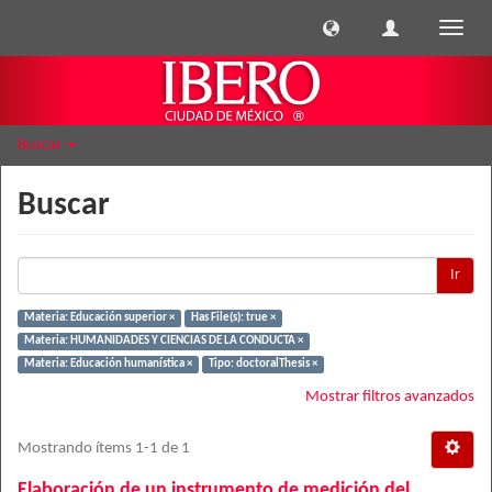
Cambi
naveg
Buscar
Buscar
Ir
Materia: Educación superior ×
Has File(s): true ×
Materia: HUMANIDADES Y CIENCIAS DE LA CONDUCTA ×
Materia: Educación humanística ×
Tipo: doctoralThesis ×
Mostrar filtros avanzados
Mostrando ítems 1-1 de 1
Elaboración de un instrumento de medición del