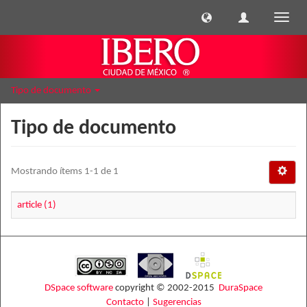
Cambi
naveg
Tipo de documento
Tipo de documento
Mostrando ítems 1-1 de 1
article (1)
DSpace software
copyright © 2002-2015
DuraSpace
Contacto
|
Sugerencias