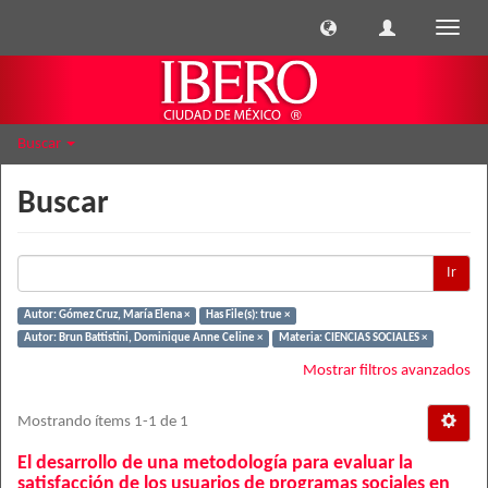
Cambi
naveg
Buscar
Buscar
Ir
Autor: Gómez Cruz, María Elena ×
Has File(s): true ×
Autor: Brun Battistini, Dominique Anne Celine ×
Materia: CIENCIAS SOCIALES ×
Mostrar filtros avanzados
Mostrando ítems 1-1 de 1
El desarrollo de una metodología para evaluar la
satisfacción de los usuarios de programas sociales en