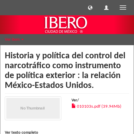
Cambi
naveg
Ver ítem
Historia y política del control del
narcotráfico como instrumento
de política exterior : la relación
México-Estados Unidos.
Ver/
010103s.pdf (39.94Mb)
Ver texto completo