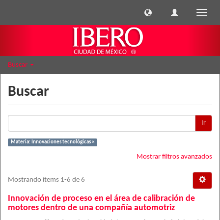
Cambi
naveg
Buscar
Buscar
Ir
Materia: Innovaciones tecnológicas ×
Mostrar filtros avanzados
Mostrando ítems 1-6 de 6
Innovación de proceso en el área de calibración de
motores dentro de una compañía automotriz