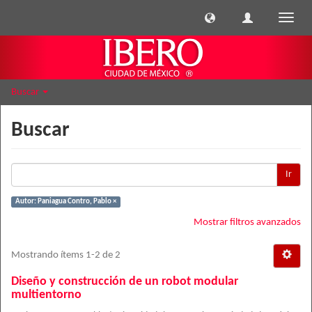
Cambi
naveg
Buscar
Buscar
Ir
Autor: Paniagua Contro, Pablo ×
Mostrar filtros avanzados
Mostrando ítems 1-2 de 2
Diseño y construcción de un robot modular
multientorno