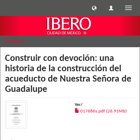
Cambi
naveg
Ver ítem
Construir con devoción: una
historia de la construcción del
acueducto de Nuestra Señora de
Guadalupe
Ver/
017686s.pdf (26.91Mb)