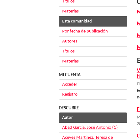
Títulos
Materias
M
Esta comunidad
M
Por fecha de publicación
M
Autores
M
Títulos
E
Materias
V
MI CUENTA
f
Acceder
F
E
Registro
n
DESCUBRE
F
Autor
M
2
Abad García, José Antonio (1)
C
Aceves Martínez, Teresa de