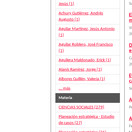
Jesús (1)
S
Achury Gutiérrez, Andrés
E
Augusto (1)
m
V
Aguilar Martínez, Jesús Antonio
2
(1)
Aguilar Roblero, José Francisco
D
e
(1)
C
Aguilera Maldonado, Erick (1)
2
Alanís Ramírez, Jorge (1)
E
Albores Guillén, Valeria (1)
c
... más
S
Materia
A
CIENCIAS SOCIALES (279)
P
Planeación estratégica - Estudio
A
de casos (27)
F