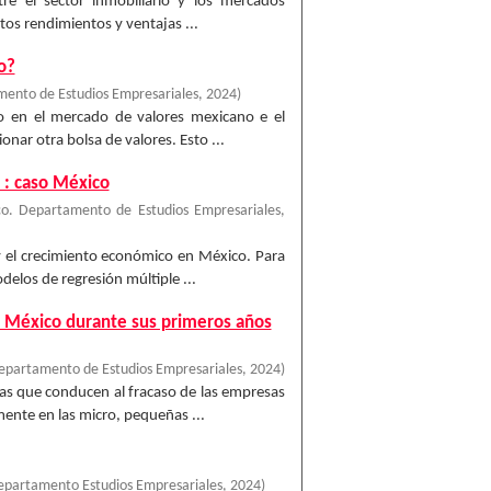
re el sector inmobiliario y los mercados
ltos rendimientos y ventajas ...
o?
ento de Estudios Empresariales
,
2024
)
ido en el mercado de valores mexicano e el
ar otra bolsa de valores. Esto ...
o : caso México
o. Departamento de Estudios Empresariales
,
a y el crecimiento económico en México. Para
elos de regresión múltiple ...
en México durante sus primeros años
epartamento de Estudios Empresariales
,
2024
)
ieras que conducen al fracaso de las empresas
ente en las micro, pequeñas ...
epartamento Estudios Empresariales
,
2024
)