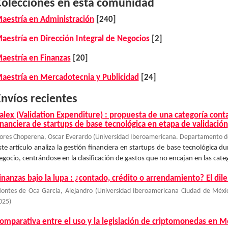
Colecciones en esta comunidad
aestría en Administración
[240]
aestría en Dirección Integral de Negocios
[2]
aestría en Finanzas
[20]
aestría en Mercadotecnia y Publicidad
[24]
nvíos recientes
alex (Validation Expenditure) : propuesta de una categoría cont
inanciera de startups de base tecnológica en etapa de validación
lores Choperena, Oscar Everardo
(
Universidad Iberoamericana. Departamento de
ste artículo analiza la gestión financiera en startups de base tecnológica d
egocio, centrándose en la clasificación de gastos que no encajan en las catego
inanzas bajo la lupa : ¿contado, crédito o arrendamiento? El d
ontes de Oca García, Alejandro
(
Universidad Iberoamericana Ciudad de Méxi
025
)
omparativa entre el uso y la legislación de criptomonedas en Mé