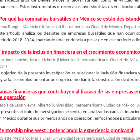
as Fideicomisos de Bienes Raíces (FIBRAs) fungen como el vínculo ent
inancieros. Estos instrumentos ofrecen a los inversionistas diversificación, a
Por qué las compañías bursátiles en México se están deslistand
ena Rangel, Mauricio
(
Universidad Iberoamericana Ciudad de México. Departam
ste artículo analiza los deslistes de empresas bursátiles que han ocurr
eriodo 2018-2024, marcando una tendencia a pesar de en ese periodo adicion
l impacto de la inclusión financiera en el crecimiento económic
artinez Lanche, Marla Lizbeth
(
Universidad Iberoamericana Ciudad de Méxic
024
)
l objetivo de la presente investigación es relacionar la inclusión financier
ograrlo, se empleó un enfoque empírico mediante la construcción de dos mod
ausas financieras que contribuyen al fracaso de las empresas 
e operación
arcía de León Vieyra, Alberto
(
Universidad Iberoamericana Ciudad de México. D
l presente artículo de investigación se centra en analizar las causas financ
n México durante sus primeros años de operación, enfocándose particularm
entorship nine west : potenciando la experiencia omnicanal
oblette Medrano, María Elisa
(
Universidad Iberoamericana Ciudad de México. D