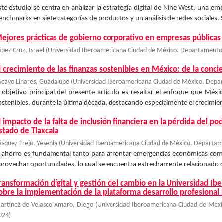
ste estudio se centra en analizar la estrategia digital de Nine West, una em
enchmarks en siete categorías de productos y un análisis de redes sociales. 
ejores prácticas de gobierno corporativo en empresas públicas
ópez Cruz, Israel
(
Universidad Iberoamericana Ciudad de México. Departamento 
l crecimiento de las finanzas sostenibles en México: de la concie
acayo Linares, Guadalupe
(
Universidad Iberoamericana Ciudad de México. Depar
l objetivo principal del presente artículo es resaltar el enfoque que Méx
ostenibles, durante la última década, destacando especialmente el crecimien
l impacto de la falta de inclusión financiera en la pérdida del po
stado de Tlaxcala
ásquez Trejo, Yesenia
(
Universidad Iberoamericana Ciudad de México. Departame
l ahorro es fundamental tanto para afrontar emergencias económicas como 
provechar oportunidades, lo cual se encuentra estrechamente relacionado con
ransformación dígital y gestión del cambio en la Universidad Ib
obre la implementación de la plataforma desarrollo profesional 
artínez de Velasco Amaro, Diego
(
Universidad Iberoamericana Ciudad de Méxi
024
)