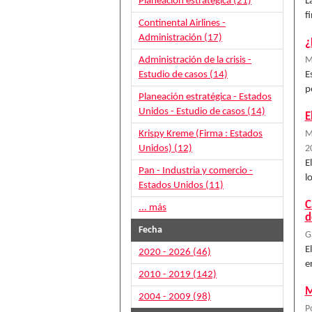
Planeación estratégica (21)
L
f
Continental Airlines -
Administración (17)
¿
Administración de la crisis -
M
Estudio de casos (14)
E
p
Planeación estratégica - Estados
Unidos - Estudio de casos (14)
E
Krispy Kreme (Firma : Estados
M
Unidos) (12)
2
E
Pan - Industria y comercio -
l
Estados Unidos (11)
C
... más
d
Fecha
G
E
2020 - 2026 (46)
e
2010 - 2019 (142)
M
2004 - 2009 (98)
P