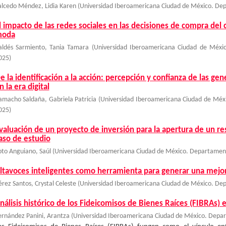
alcedo Méndez, Lidia Karen
(
Universidad Iberoamericana Ciudad de México. Dep
l impacto de las redes sociales en las decisiones de compra del 
oda
aldés Sarmiento, Tania Tamara
(
Universidad Iberoamericana Ciudad de Méxic
025
)
e la identificación a la acción: percepción y confianza de las ge
n la era digital
amacho Saldaña, Gabriela Patricia
(
Universidad Iberoamericana Ciudad de Méx
025
)
valuación de un proyecto de inversión para la apertura de un r
aso de estudio
oto Anguiano, Saúl
(
Universidad Iberoamericana Ciudad de México. Departament
ltavoces inteligentes como herramienta para generar una mejor 
érez Santos, Crystal Celeste
(
Universidad Iberoamericana Ciudad de México. Dep
nálisis histórico de los Fideicomisos de Bienes Raíces (FIBRAs)
ernández Panini, Arantza
(
Universidad Iberoamericana Ciudad de México. Depar