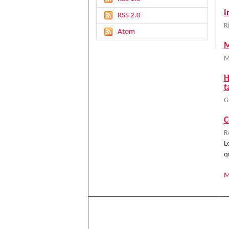
I
RSS 2.0
R
Atom
M
M
H
t
G
C
R
L
q
M