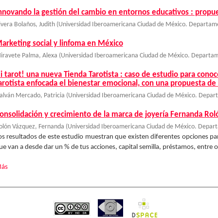
nnovando la gestión del cambio en entornos educativos : propu
ivera Bolaños, Judith
(
Universidad Iberoamericana Ciudad de México. Departame
arketing social y linfoma en México
iravete Palma, Alexa
(
Universidad Iberoamericana Ciudad de México. Departam
i tarot! una nueva Tienda Tarotista : caso de estudio para conoce
arotista enfocada el bienestar emocional, con una propuesta d
alván Mercado, Patricia
(
Universidad Iberoamericana Ciudad de México. Depart
onsolidación y crecimiento de la marca de joyería Fernanda Rol
olón Vázquez, Fernanda
(
Universidad Iberoamericana Ciudad de México. Depart
os resultados de este estudio muestran que existen diferentes opciones pa
ue van a desde dar un % de tus acciones, capital semilla, préstamos, entre 
ás