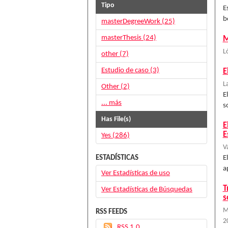
Tipo
E
b
masterDegreeWork (25)
masterThesis (24)
M
L
other (7)
Estudio de caso (3)
E
L
Other (2)
E
... más
s
Has File(s)
E
E
Yes (286)
V
ESTADÍSTICAS
E
a
Ver Estadísticas de uso
T
Ver Estadísticas de Búsquedas
s
M
RSS FEEDS
2
RSS 1.0