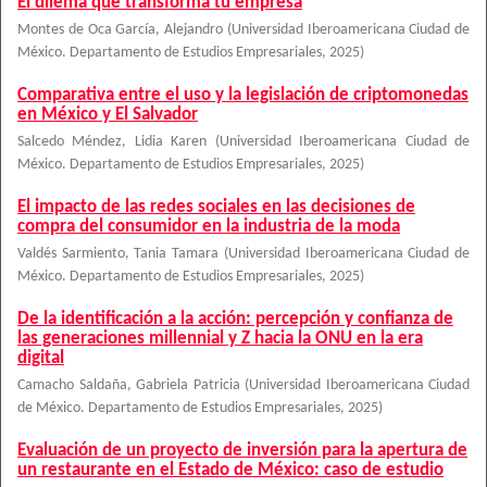
El dilema que transforma tu empresa
Montes de Oca García, Alejandro
(
Universidad Iberoamericana Ciudad de
México. Departamento de Estudios Empresariales
,
2025
)
Comparativa entre el uso y la legislación de criptomonedas
en México y El Salvador
Salcedo Méndez, Lidia Karen
(
Universidad Iberoamericana Ciudad de
México. Departamento de Estudios Empresariales
,
2025
)
El impacto de las redes sociales en las decisiones de
compra del consumidor en la industria de la moda
Valdés Sarmiento, Tania Tamara
(
Universidad Iberoamericana Ciudad de
México. Departamento de Estudios Empresariales
,
2025
)
De la identificación a la acción: percepción y confianza de
las generaciones millennial y Z hacia la ONU en la era
digital
Camacho Saldaña, Gabriela Patricia
(
Universidad Iberoamericana Ciudad
de México. Departamento de Estudios Empresariales
,
2025
)
Evaluación de un proyecto de inversión para la apertura de
un restaurante en el Estado de México: caso de estudio