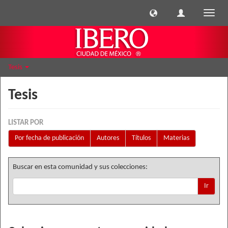
Cambi
naveg
Tesis
Tesis
LISTAR POR
Por fecha de publicación
Autores
Títulos
Materias
Buscar en esta comunidad y sus colecciones:
Ir