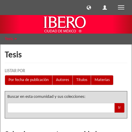
Cambi
naveg
Tesis
Tesis
LISTAR POR
Por fecha de publicación
Autores
Títulos
Materias
Buscar en esta comunidad y sus colecciones:
Ir