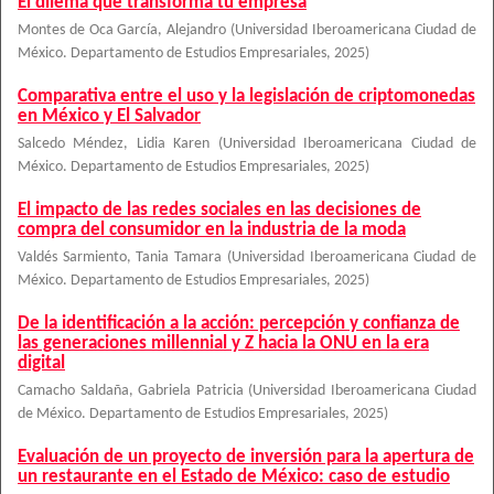
El dilema que transforma tu empresa
Montes de Oca García, Alejandro
(
Universidad Iberoamericana Ciudad de
México. Departamento de Estudios Empresariales
,
2025
)
Comparativa entre el uso y la legislación de criptomonedas
en México y El Salvador
Salcedo Méndez, Lidia Karen
(
Universidad Iberoamericana Ciudad de
México. Departamento de Estudios Empresariales
,
2025
)
El impacto de las redes sociales en las decisiones de
compra del consumidor en la industria de la moda
Valdés Sarmiento, Tania Tamara
(
Universidad Iberoamericana Ciudad de
México. Departamento de Estudios Empresariales
,
2025
)
De la identificación a la acción: percepción y confianza de
las generaciones millennial y Z hacia la ONU en la era
digital
Camacho Saldaña, Gabriela Patricia
(
Universidad Iberoamericana Ciudad
de México. Departamento de Estudios Empresariales
,
2025
)
Evaluación de un proyecto de inversión para la apertura de
un restaurante en el Estado de México: caso de estudio