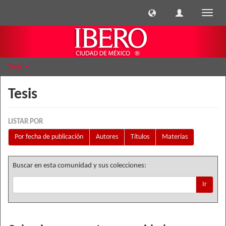
Cambi
naveg
Tesis
Tesis
LISTAR POR
Por fecha de publicación
Autores
Títulos
Materias
Buscar en esta comunidad y sus colecciones:
Ir