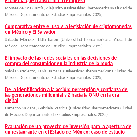
El dilema que transforma tu empresa
Montes de Oca García, Alejandro
(
Universidad Iberoamericana Ciudad de
México. Departamento de Estudios Empresariales
,
2025
)
Comparativa entre el uso y la legislación de criptomonedas
en México y El Salvador
Salcedo Méndez, Lidia Karen
(
Universidad Iberoamericana Ciudad de
México. Departamento de Estudios Empresariales
,
2025
)
El impacto de las redes sociales en las decisiones de
compra del consumidor en la industria de la moda
Valdés Sarmiento, Tania Tamara
(
Universidad Iberoamericana Ciudad de
México. Departamento de Estudios Empresariales
,
2025
)
De la identificación a la acción: percepción y confianza de
las generaciones millennial y Z hacia la ONU en la era
digital
Camacho Saldaña, Gabriela Patricia
(
Universidad Iberoamericana Ciudad
de México. Departamento de Estudios Empresariales
,
2025
)
Evaluación de un proyecto de inversión para la apertura de
un restaurante en el Estado de México: caso de estudio