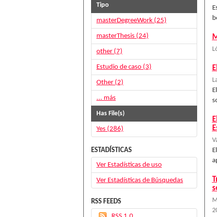
Tipo
E
b
masterDegreeWork (25)
masterThesis (24)
M
L
other (7)
Estudio de caso (3)
E
L
Other (2)
E
... más
s
Has File(s)
E
E
Yes (286)
V
ESTADÍSTICAS
E
a
Ver Estadísticas de uso
T
Ver Estadísticas de Búsquedas
s
M
RSS FEEDS
2
RSS 1.0