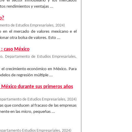
re el sector inmobiliario y los mercados
ltos rendimientos y ventajas ...
o?
ento de Estudios Empresariales
,
2024
)
ido en el mercado de valores mexicano e el
ar otra bolsa de valores. Esto ...
o : caso México
o. Departamento de Estudios Empresariales
,
a y el crecimiento económico en México. Para
elos de regresión múltiple ...
en México durante sus primeros años
epartamento de Estudios Empresariales
,
2024
)
ieras que conducen al fracaso de las empresas
ente en las micro, pequeñas ...
epartamento Estudios Empresariales
,
2024
)