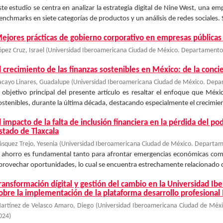
ste estudio se centra en analizar la estrategia digital de Nine West, una em
enchmarks en siete categorías de productos y un análisis de redes sociales. 
ejores prácticas de gobierno corporativo en empresas públicas
ópez Cruz, Israel
(
Universidad Iberoamericana Ciudad de México. Departamento 
l crecimiento de las finanzas sostenibles en México: de la concie
acayo Linares, Guadalupe
(
Universidad Iberoamericana Ciudad de México. Depar
l objetivo principal del presente artículo es resaltar el enfoque que Méx
ostenibles, durante la última década, destacando especialmente el crecimien
l impacto de la falta de inclusión financiera en la pérdida del po
stado de Tlaxcala
ásquez Trejo, Yesenia
(
Universidad Iberoamericana Ciudad de México. Departame
l ahorro es fundamental tanto para afrontar emergencias económicas como 
provechar oportunidades, lo cual se encuentra estrechamente relacionado con
ransformación dígital y gestión del cambio en la Universidad Ib
obre la implementación de la plataforma desarrollo profesional 
artínez de Velasco Amaro, Diego
(
Universidad Iberoamericana Ciudad de Méxi
024
)