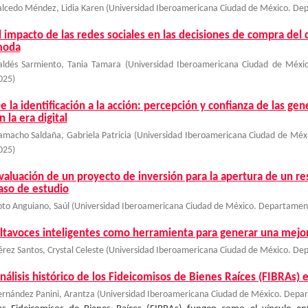
alcedo Méndez, Lidia Karen
(
Universidad Iberoamericana Ciudad de México. Dep
l impacto de las redes sociales en las decisiones de compra del 
oda
aldés Sarmiento, Tania Tamara
(
Universidad Iberoamericana Ciudad de Méxic
025
)
e la identificación a la acción: percepción y confianza de las ge
n la era digital
amacho Saldaña, Gabriela Patricia
(
Universidad Iberoamericana Ciudad de Méx
025
)
valuación de un proyecto de inversión para la apertura de un r
aso de estudio
oto Anguiano, Saúl
(
Universidad Iberoamericana Ciudad de México. Departament
ltavoces inteligentes como herramienta para generar una mejor 
érez Santos, Crystal Celeste
(
Universidad Iberoamericana Ciudad de México. Dep
nálisis histórico de los Fideicomisos de Bienes Raíces (FIBRAs)
ernández Panini, Arantza
(
Universidad Iberoamericana Ciudad de México. Depar