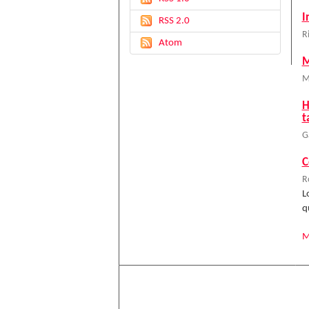
I
RSS 2.0
R
Atom
M
M
H
t
G
C
R
L
q
M