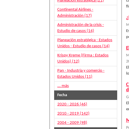
Planeación estratégica (21)
L
f
Continental Airlines -
Administración (17)
¿
Administración de la crisis -
M
Estudio de casos (14)
E
p
Planeación estratégica - Estados
Unidos - Estudio de casos (14)
E
Krispy Kreme (Firma : Estados
M
Unidos) (12)
2
E
Pan - Industria y comercio -
l
Estados Unidos (11)
C
... más
d
Fecha
G
E
2020 - 2026 (46)
e
2010 - 2019 (142)
M
2004 - 2009 (98)
P