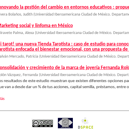
nnovando la gestión del cambio en entornos educativos : propu
ivera Bolaños, Judith
(
Universidad Iberoamericana Ciudad de México. Departame
arketing social y linfoma en México
iravete Palma, Alexa
(
Universidad Iberoamericana Ciudad de México. Departam
i tarot! una nueva Tienda Tarotista : caso de estudio para conoce
arotista enfocada el bienestar emocional, con una propuesta d
alván Mercado, Patricia
(
Universidad Iberoamericana Ciudad de México. Depart
onsolidación y crecimiento de la marca de joyería Fernanda Rol
olón Vázquez, Fernanda
(
Universidad Iberoamericana Ciudad de México. Depart
os resultados de este estudio muestran que existen diferentes opciones pa
ue van a desde dar un % de tus acciones, capital semilla, préstamos, entre 
ás