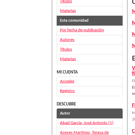
Títulos
Materias
M
Esta comunidad
M
Por fecha de publicación
M
Autores
M
Títulos
E
Materias
V
MI CUENTA
f
Acceder
F
E
Registro
n
DESCUBRE
F
Autor
M
2
Abad García, José Antonio (1)
C
Aceves Martínez, Teresa de