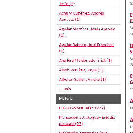
Jesús (1)
S
Achury Gutiérrez, Andrés
E
Augusto (1)
m
V
Aguilar Martínez, Jesús Antonio
2
(1)
Aguilar Roblero, José Francisco
D
e
(1)
C
Aguilera Maldonado, Erick (1)
2
Alanís Ramírez, Jorge (1)
E
Albores Guillén, Valeria (1)
c
... más
S
Materia
A
CIENCIAS SOCIALES (279)
P
Planeación estratégica - Estudio
A
de casos (27)
F