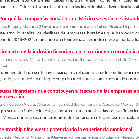
as Fideicomisos de Bienes Raíces (FIBRAs) fungen como el vínculo ent
inancieros. Estos instrumentos ofrecen a los inversionistas diversificación, a
Por qué las compañías bursátiles en México se están deslistand
ena Rangel, Mauricio
(
Universidad Iberoamericana Ciudad de México. Departam
ste artículo analiza los deslistes de empresas bursátiles que han ocurr
eriodo 2018-2024, marcando una tendencia a pesar de en ese periodo adicion
l impacto de la inclusión financiera en el crecimiento económic
artinez Lanche, Marla Lizbeth
(
Universidad Iberoamericana Ciudad de Méxic
024
)
l objetivo de la presente investigación es relacionar la inclusión financier
ograrlo, se empleó un enfoque empírico mediante la construcción de dos mod
ausas financieras que contribuyen al fracaso de las empresas 
e operación
arcía de León Vieyra, Alberto
(
Universidad Iberoamericana Ciudad de México. D
l presente artículo de investigación se centra en analizar las causas financ
n México durante sus primeros años de operación, enfocándose particularm
entorship nine west : potenciando la experiencia omnicanal
oblette Medrano, María Elisa
(
Universidad Iberoamericana Ciudad de México. D