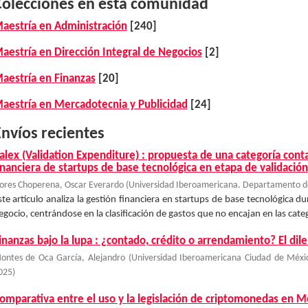
Colecciones en esta comunidad
aestría en Administración
[240]
aestría en Dirección Integral de Negocios
[2]
aestría en Finanzas
[20]
aestría en Mercadotecnia y Publicidad
[24]
nvíos recientes
alex (Validation Expenditure) : propuesta de una categoría cont
inanciera de startups de base tecnológica en etapa de validación
lores Choperena, Oscar Everardo
(
Universidad Iberoamericana. Departamento de
ste artículo analiza la gestión financiera en startups de base tecnológica d
egocio, centrándose en la clasificación de gastos que no encajan en las catego
inanzas bajo la lupa : ¿contado, crédito o arrendamiento? El d
ontes de Oca García, Alejandro
(
Universidad Iberoamericana Ciudad de Méxi
025
)
omparativa entre el uso y la legislación de criptomonedas en Mé