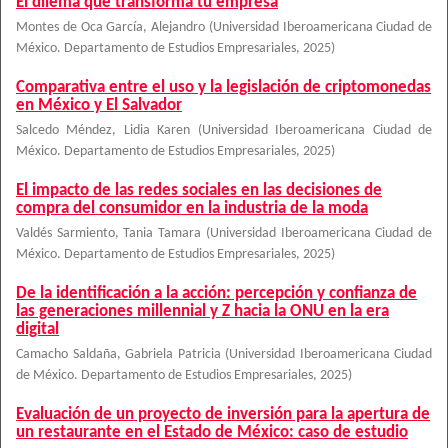
El dilema que transforma tu empresa
Montes de Oca García, Alejandro
(
Universidad Iberoamericana Ciudad de
México. Departamento de Estudios Empresariales
,
2025
)
Comparativa entre el uso y la legislación de criptomonedas
en México y El Salvador
Salcedo Méndez, Lidia Karen
(
Universidad Iberoamericana Ciudad de
México. Departamento de Estudios Empresariales
,
2025
)
El impacto de las redes sociales en las decisiones de
compra del consumidor en la industria de la moda
Valdés Sarmiento, Tania Tamara
(
Universidad Iberoamericana Ciudad de
México. Departamento de Estudios Empresariales
,
2025
)
De la identificación a la acción: percepción y confianza de
las generaciones millennial y Z hacia la ONU en la era
digital
Camacho Saldaña, Gabriela Patricia
(
Universidad Iberoamericana Ciudad
de México. Departamento de Estudios Empresariales
,
2025
)
Evaluación de un proyecto de inversión para la apertura de
un restaurante en el Estado de México: caso de estudio