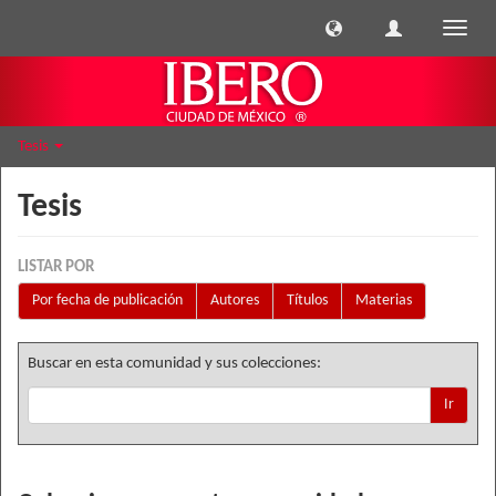
Cambi
naveg
Tesis
Tesis
LISTAR POR
Por fecha de publicación
Autores
Títulos
Materias
Buscar en esta comunidad y sus colecciones:
Ir