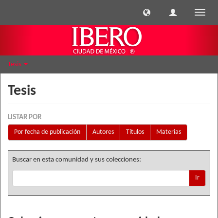
Cambi
naveg
Tesis
Tesis
LISTAR POR
Por fecha de publicación
Autores
Títulos
Materias
Buscar en esta comunidad y sus colecciones:
Ir