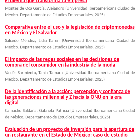
El dilema que transforma tu empresa
Montes de Oca García, Alejandro
(
Universidad Iberoamericana Ciudad de
México. Departamento de Estudios Empresariales
,
2025
)
Comparativa entre el uso y la legislación de criptomonedas
en México y El Salvador
Salcedo Méndez, Lidia Karen
(
Universidad Iberoamericana Ciudad de
México. Departamento de Estudios Empresariales
,
2025
)
El impacto de las redes sociales en las decisiones de
compra del consumidor en la industria de la moda
Valdés Sarmiento, Tania Tamara
(
Universidad Iberoamericana Ciudad de
México. Departamento de Estudios Empresariales
,
2025
)
De la identificación a la acción: percepción y confianza de
las generaciones millennial y Z hacia la ONU en la era
digital
Camacho Saldaña, Gabriela Patricia
(
Universidad Iberoamericana Ciudad
de México. Departamento de Estudios Empresariales
,
2025
)
Evaluación de un proyecto de inversión para la apertura de
un restaurante en el Estado de México: caso de estudio