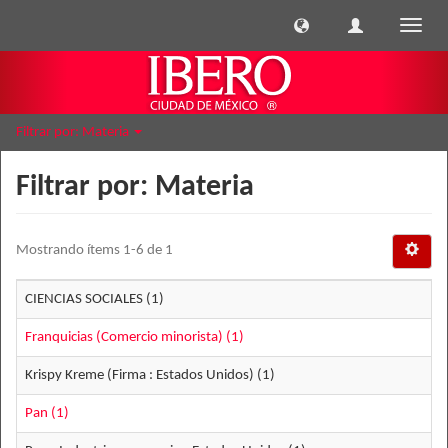
Cambi
naveg
Filtrar por: Materia
Filtrar por: Materia
Mostrando ítems 1-6 de 1
CIENCIAS SOCIALES (1)
Franquicias (Comercio minorista) (1)
Krispy Kreme (Firma : Estados Unidos) (1)
Pan (1)