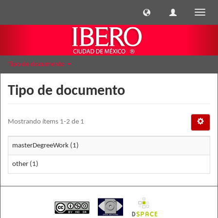
Cambi
naveg
Tipo de documento
Tipo de documento
Mostrando ítems 1-2 de 1
masterDegreeWork (1)
other (1)