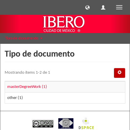
Cambi
naveg
Tipo de documento
Tipo de documento
Mostrando ítems 1-2 de 1
masterDegreeWork (1)
other (1)