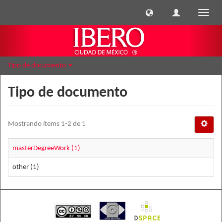
Cambi
naveg
Tipo de documento
Tipo de documento
Mostrando ítems 1-2 de 1
masterDegreeWork (1)
other (1)