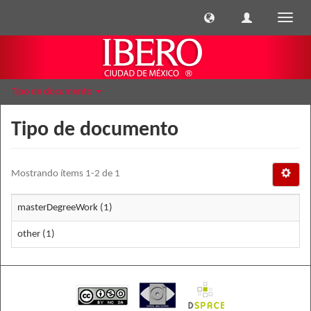
Cambi
naveg
Tipo de documento
Tipo de documento
Mostrando ítems 1-2 de 1
masterDegreeWork (1)
other (1)