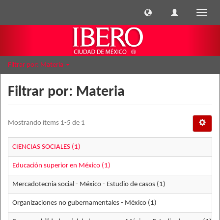
Cambi
naveg
Filtrar por: Materia
Filtrar por: Materia
Mostrando ítems 1-5 de 1
CIENCIAS SOCIALES (1)
Educación superior en México (1)
Mercadotecnia social - México - Estudio de casos (1)
Organizaciones no gubernamentales - México (1)