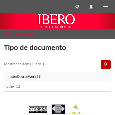
Cambi
naveg
Tipo de documento
Tipo de documento
Mostrando ítems 1-2 de 1
masterDegreeWork (1)
other (1)