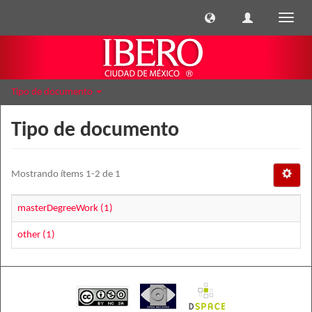
Cambi
naveg
Tipo de documento
Tipo de documento
Mostrando ítems 1-2 de 1
masterDegreeWork (1)
other (1)