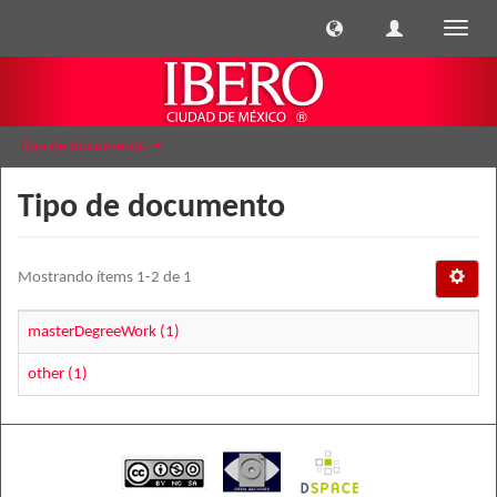
Cambi
naveg
Tipo de documento
Tipo de documento
Mostrando ítems 1-2 de 1
masterDegreeWork (1)
other (1)