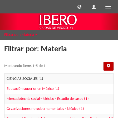
Cambi
naveg
Filtrar por: Materia
Filtrar por: Materia
Mostrando ítems 1-5 de 1
CIENCIAS SOCIALES (1)
Educación superior en México (1)
Mercadotecnia social - México - Estudio de casos (1)
Organizaciones no gubernamentales - México (1)