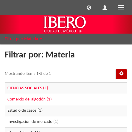
Cambi
naveg
Filtrar por: Materia
Filtrar por: Materia
Mostrando ítems 1-5 de 1
CIENCIAS SOCIALES (1)
Comercio del algodón (1)
Estudio de casos (1)
Investigación de mercado (1)