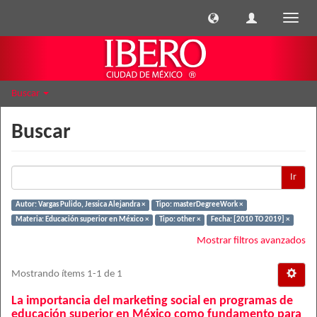
Cambi
naveg
Buscar
Buscar
Ir
Autor: Vargas Pulido, Jessica Alejandra ×
Tipo: masterDegreeWork ×
Materia: Educación superior en México ×
Tipo: other ×
Fecha: [2010 TO 2019] ×
Mostrar filtros avanzados
Mostrando ítems 1-1 de 1
La importancia del marketing social en programas de
educación superior en México como fundamento para