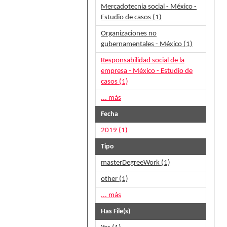
Mercadotecnia social - México -
Estudio de casos (1)
Organizaciones no
gubernamentales - México (1)
Responsabilidad social de la
empresa - México - Estudio de
casos (1)
... más
Fecha
2019 (1)
Tipo
masterDegreeWork (1)
other (1)
... más
Has File(s)