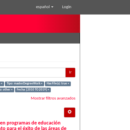
español
Login
Ir
 ×
Tipo: masterDegreeWork ×
Has File(s): true ×
o: other ×
Fecha: [2010 TO 2019] ×
Mostrar filtros avanzados
l en programas de educación
 para el éxito de las áreas de