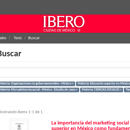
ales
Tesis
Buscar
Buscar
Materia: Organizaciones no gubernamentales - México ×
Materia: Educación superior en México
Materia: Mercadotecnia social - México - Estudio de casos ×
Materia: CIENCIAS SOCIALES ×
Tip
ostrando ítems 1-1 de 1
La importancia del marketing socia
superior en México como fundamento