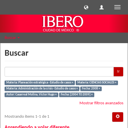
Cambi
naveg
Buscar
Buscar
Ir
Materia: Planeación estratégica - Estudio de casos ×
Materia: CIENCIAS SOCIALES ×
Materia: Administración de la crisis - Estudio de casos ×
Fecha: 2008 ×
Autor: Casarreal Molina, Víctor Hugo ×
Fecha: [2004 TO 2009] ×
Mostrar filtros avanzados
Mostrando ítems 1-1 de 1
Aprendiendo a volar diferente