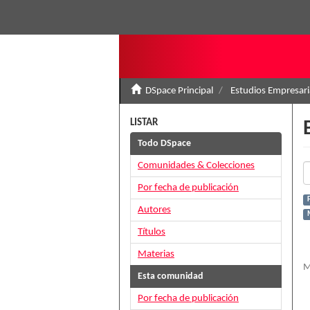
DSpace Principal
Estudios Empresari
LISTAR
Todo DSpace
Comunidades & Colecciones
Por fecha de publicación
Autores
M
Títulos
Materias
M
Esta comunidad
Por fecha de publicación