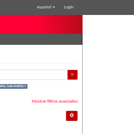
español
Login
Ir
ñoz, Juan Andrés ×
Mostrar filtros avanzados