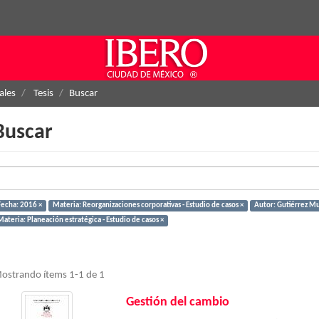
ales
Tesis
Buscar
Buscar
Fecha: 2016 ×
Materia: Reorganizaciones corporativas - Estudio de casos ×
Autor: Gutiérrez Mu
ateria: Planeación estratégica - Estudio de casos ×
ostrando ítems 1-1 de 1
Gestión del cambio