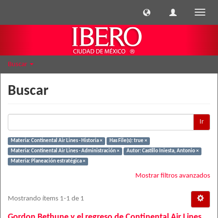
Cambi
naveg
Buscar
Buscar
Ir
Materia: Continental Air Lines - Historia ×
Has File(s): true ×
Materia: Continental Air Lines - Administración ×
Autor: Castillo Iniesta, Antonio ×
Materia: Planeación estratégica ×
Mostrar filtros avanzados
Mostrando ítems 1-1 de 1
Gordon Bethune y el regreso de Continental Air Lines