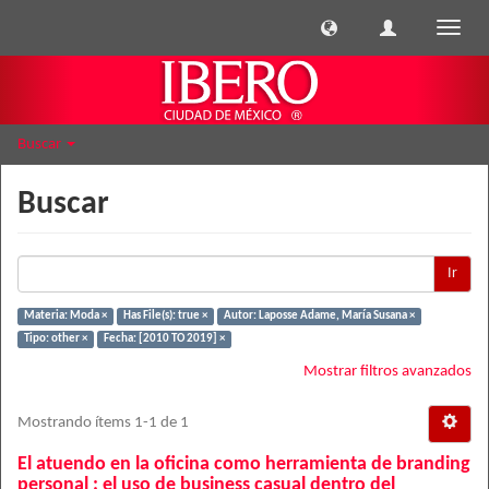
Cambi
naveg
Buscar
Buscar
Ir
Materia: Moda ×
Has File(s): true ×
Autor: Laposse Adame, María Susana ×
Tipo: other ×
Fecha: [2010 TO 2019] ×
Mostrar filtros avanzados
Mostrando ítems 1-1 de 1
El atuendo en la oficina como herramienta de branding
personal : el uso de business casual dentro del