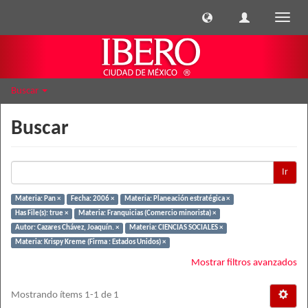
Cambi
naveg
Buscar
Buscar
Ir
Materia: Pan ×
Fecha: 2006 ×
Materia: Planeación estratégica ×
Has File(s): true ×
Materia: Franquicias (Comercio minorista) ×
Autor: Cazares Chávez, Joaquín. ×
Materia: CIENCIAS SOCIALES ×
Materia: Krispy Kreme (Firma : Estados Unidos) ×
Mostrar filtros avanzados
Mostrando ítems 1-1 de 1